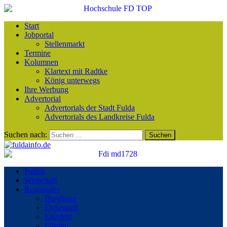
Start
Jobportal
Stellenmarkt
Termine
Kolumnen
Klartext mit Radtke
König unterwegs
Ihre Werbung
Advertorial
Advertorials der Stadt Fulda
Advertorials des Landkreise Fulda
Suchen nach:
Politik
Wirtschaft
Regionales
Burghaun
Eichenzell
Eiterfeld
Flieden