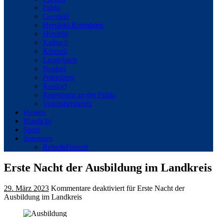
Fulda
Gersfeld
Hersfeld-Rotenburg
Hünfeld
Kalbach
Künzell
Lauterbach
Neuhof
Petersberg
Rasdorf
Rotenburg an der Fulda
Vogelsbergkreis
Hessen
Blaulicht
Sport
Sonstiges
Reise&Freizeit
Erste Nacht der Ausbildung im Landkreis
29. März 2023
Kommentare deaktiviert
für Erste Nacht der
Ausbildung im Landkreis