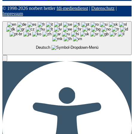
© 1998-2026 norbert hettler
fdi-mediendienst
|
Datenschutz
|
Impressum
Deutsch