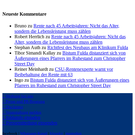
Neueste Kommentare
Bruno zu
Rente nach 45 Arbeitsjahren: Nicht das Alter,
sondern die Lebensleistung muss zählen
Robert Herrlich zu
Rente nach 45 Arbeitsjahren: Nicht das
Alter, sondern die Lebensleistung muss zählen
Stephan Auth zu
Richtfest des Neubaus am Klinikum Fulda
Tibor Simandi Kallay zu
Bistum Fulda distanziert sich von
Äußerungen eines Pfarrers im Ruhestand zum Christopher
Street Day
Reiner Meinhardt zu
CSU-Rentenexperte warnt vor
Beibehaltung der Rente mit 63
Ingo zu
Bistum Fulda distanziert sich von Äußerungen eines
Pfarrers im Ruhestand zum Christopher Street Day
:: Werbung bei uns
:: Presse und PR-Beratung
:: Disclaimer
:: Veranstaltung melden
:: fuldainfo einladen
:: Pressemitteilung einsenden
facebook |
Whatsapp-Kanal
|
bluseky
|
mastodon